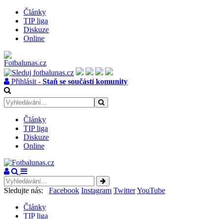
Články
TIP liga
Diskuze
Online
Přihlásit -
Staň se součástí komunity
Články
TIP liga
Diskuze
Online
Sledujte nás:
Facebook
Instagram
Twitter
YouTube
Články
TIP liga