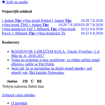
Zpět na soutěz
Nejnovější události
j. bulant
Tip:
výhra hostů Pohled
j. bulant
Tip:
10:28 7.8.2026
výhra hostů Třešť
j. bulant
Tip:
10:28 7.8.2026
10:28 7.8.2026
výhra domácích Telč
J. Bělunek
Tip:
výhra hostů
10:22 6.8.2026
Pacov
J. Bělunek
Tip:
výhra domácích Tis
10:22 6.8.2026
Rozhovory
ROZHOVOR S HRÁČEM KOLA - 9.kolo Vysočina | 1.A
třída sk. A, 2016-2017
Volna po podzimu si moc neužijeme, za chilku začíná zimní
příprava, směje se Petr Pešek
Jsem rád, že se nacházíme na druhé straně tabulky, než
minulý rok, říká kapitán Dobronína.
Jméno
ZB
Ú
BE
Nebyla nalezena žádná data
Zobrazit celou tabulku
O projektu