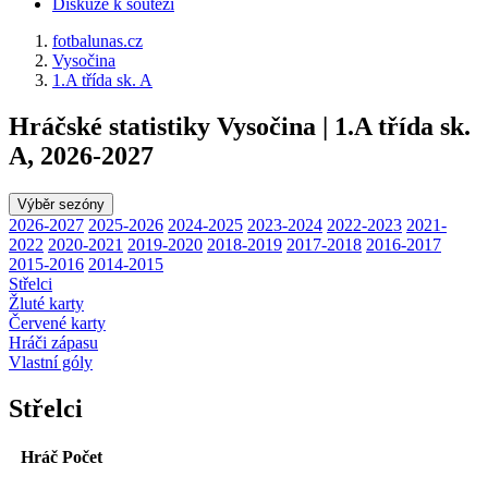
Diskuze k souteži
fotbalunas.cz
Vysočina
1.A třída sk. A
Hráčské statistiky Vysočina | 1.A třída sk.
A, 2026-2027
Výběr sezóny
2026-2027
2025-2026
2024-2025
2023-2024
2022-2023
2021-
2022
2020-2021
2019-2020
2018-2019
2017-2018
2016-2017
2015-2016
2014-2015
Střelci
Žluté karty
Červené karty
Hráči zápasu
Vlastní góly
Střelci
Hráč
Počet