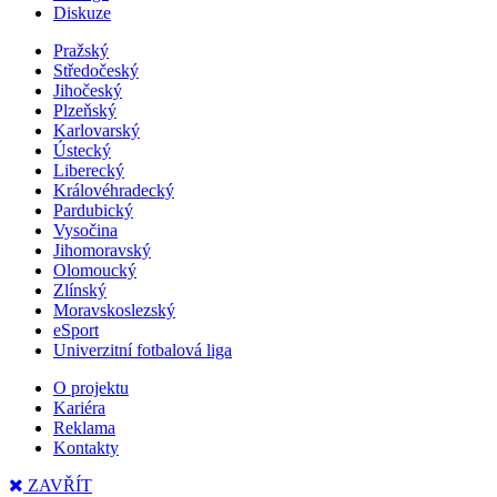
Diskuze
Pražský
Středočeský
Jihočeský
Plzeňský
Karlovarský
Ústecký
Liberecký
Královéhradecký
Pardubický
Vysočina
Jihomoravský
Olomoucký
Zlínský
Moravskoslezský
eSport
Univerzitní fotbalová liga
O projektu
Kariéra
Reklama
Kontakty
ZAVŘÍT