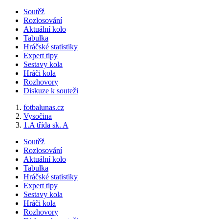
Soutěž
Rozlosování
Aktuální kolo
Tabulka
Hráčské statistiky
Expert tipy
Sestavy kola
Hráči kola
Rozhovory
Diskuze k souteži
fotbalunas.cz
Vysočina
1.A třída sk. A
Soutěž
Rozlosování
Aktuální kolo
Tabulka
Hráčské statistiky
Expert tipy
Sestavy kola
Hráči kola
Rozhovory