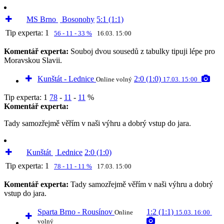
MS Brno
Bosonohy
5:1 (1:1)
Tip experta:
1
56 - 11 - 33 %
16.03. 15:00
Komentář experta:
Souboj dvou sousedů z tabulky tipuji lépe pro
Moravskou Slavii.
Kunštát - Lednice
2:0 (1:0)
Online volný
17.03. 15:00
Tip experta:
1
78
-
11
-
11
%
Komentář experta:
Tady samozřejmě věřím v naši výhru a dobrý vstup do jara.
Kunštát
Lednice
2:0 (1:0)
Tip experta:
1
78 - 11 - 11 %
17.03. 15:00
Komentář experta:
Tady samozřejmě věřím v naši výhru a dobrý
vstup do jara.
Sparta Brno - Rousínov
1:2 (1:1)
Online
15.03. 16:00
volný