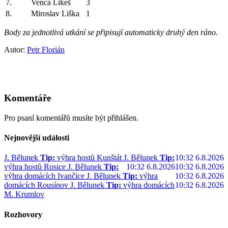
7.
Venca Likeš
3
8.
Miroslav Liška
1
Body za jednotlivá utkání se připisují automaticky druhý den ráno.
Autor:
Petr Florián
Komentáře
Pro psaní komentářů musíte být přihlášen.
Nejnovější události
J. Bělunek
Tip:
výhra hostů Kunštát
J. Bělunek
Tip:
10:32 6.8.2026
výhra hostů Rosice
J. Bělunek
Tip:
10:32 6.8.2026
10:32 6.8.2026
výhra domácích Ivančice
J. Bělunek
Tip:
výhra
10:32 6.8.2026
domácích Rousínov
J. Bělunek
Tip:
výhra domácích
10:32 6.8.2026
M. Krumlov
Rozhovory