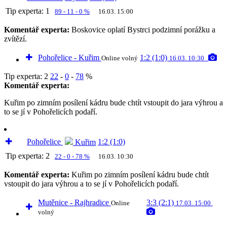
Tip experta:
1
89 - 11 - 0 %
16.03. 15:00
Komentář experta:
Boskovice oplatí Bystrci podzimní porážku a
zvítězí.
Pohořelice - Kuřim
1:2 (1:0)
Online volný
16.03. 10:30
Tip experta:
2
22
-
0
-
78
%
Komentář experta:
Kuřim po zimním posílení kádru bude chtít vstoupit do jara výhrou a
to se jí v Pohořelicích podaří.
Pohořelice
1:2 (1:0)
Kuřim
Tip experta:
2
22 - 0 - 78 %
16.03. 10:30
Komentář experta:
Kuřim po zimním posílení kádru bude chtít
vstoupit do jara výhrou a to se jí v Pohořelicích podaří.
Mutěnice - Rajhradice
3:3 (2:1)
Online
17.03. 15:00
volný