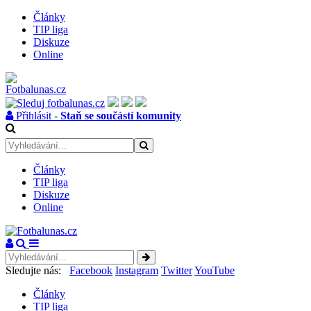
Články
TIP liga
Diskuze
Online
Přihlásit -
Staň se součástí komunity
Články
TIP liga
Diskuze
Online
Sledujte nás:
Facebook
Instagram
Twitter
YouTube
Články
TIP liga