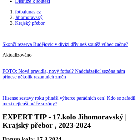
Diskuze k souteži
fotbalunas.cz
Jihomoravský
Krajský přebor
Skončí rezerva Budějovic v divizi dřív než soutěž vůbec začne?
Aktualizováno
FOTO: Nová pravidla, nový fotbal? Nadcházející sezóna nám
přinese několik razantních změn
Hisense sestavy roku přináší výherce parádních cen! Kdo se zařadil
mezi nejlepší hráče sezóny?
EXPERT TIP - 17.kolo Jihomoravský |
Krajský přebor , 2023-2024
Datum kola: 17.3.2024