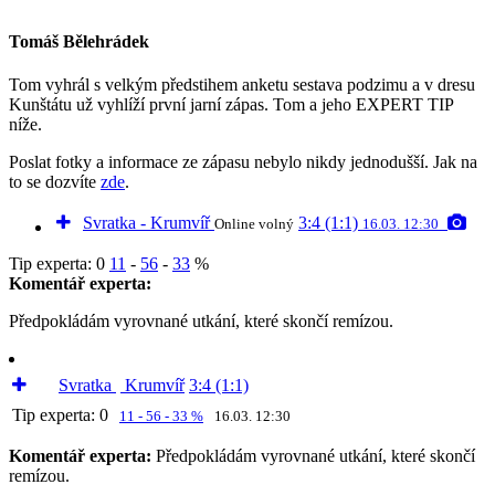
Tomáš Bělehrádek
Tom vyhrál s velkým předstihem anketu sestava podzimu a v dresu
Kunštátu už vyhlíží první jarní zápas. Tom a jeho EXPERT TIP
níže.
Poslat fotky a informace ze zápasu nebylo nikdy jednodušší. Jak na
to se dozvíte
zde
.
Svratka - Krumvíř
3:4 (1:1)
Online volný
16.03. 12:30
Tip experta:
0
11
-
56
-
33
%
Komentář experta:
Předpokládám vyrovnané utkání, které skončí remízou.
Svratka
Krumvíř
3:4 (1:1)
Tip experta:
0
11 - 56 - 33 %
16.03. 12:30
Komentář experta:
Předpokládám vyrovnané utkání, které skončí
remízou.