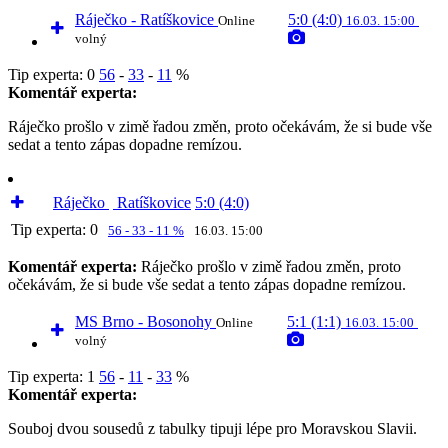
Ráječko - Ratíškovice
5:0 (4:0)
Online
16.03. 15:00
volný
Tip experta:
0
56
-
33
-
11
%
Komentář experta:
Ráječko prošlo v zimě řadou změn, proto očekávám, že si bude vše
sedat a tento zápas dopadne remízou.
Ráječko
Ratíškovice
5:0 (4:0)
Tip experta:
0
56 - 33 - 11 %
16.03. 15:00
Komentář experta:
Ráječko prošlo v zimě řadou změn, proto
očekávám, že si bude vše sedat a tento zápas dopadne remízou.
MS Brno - Bosonohy
5:1 (1:1)
Online
16.03. 15:00
volný
Tip experta:
1
56
-
11
-
33
%
Komentář experta:
Souboj dvou sousedů z tabulky tipuji lépe pro Moravskou Slavii.