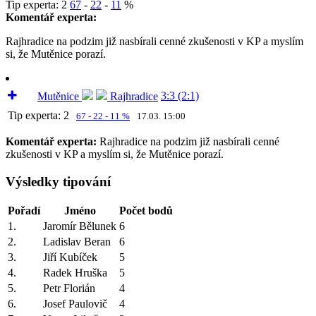
Tip experta:
2
67
-
22
-
11
%
Komentář experta:
Rajhradice na podzim již nasbírali cenné zkušenosti v KP a myslím
si, že Mutěnice porazí.
3:3 (2:1)
Mutěnice
Rajhradice
Tip experta:
2
67 - 22 - 11 %
17.03. 15:00
Komentář experta:
Rajhradice na podzim již nasbírali cenné
zkušenosti v KP a myslím si, že Mutěnice porazí.
Výsledky tipování
Pořadí
Jméno
Počet bodů
1.
Jaromír Bělunek
6
2.
Ladislav Beran
6
3.
Jiří Kubíček
5
4.
Radek Hruška
5
5.
Petr Florián
4
6.
Josef Paulovič
4