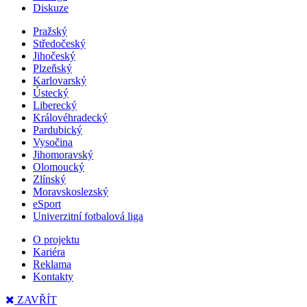
Diskuze
Pražský
Středočeský
Jihočeský
Plzeňský
Karlovarský
Ústecký
Liberecký
Královéhradecký
Pardubický
Vysočina
Jihomoravský
Olomoucký
Zlínský
Moravskoslezský
eSport
Univerzitní fotbalová liga
O projektu
Kariéra
Reklama
Kontakty
ZAVŘÍT