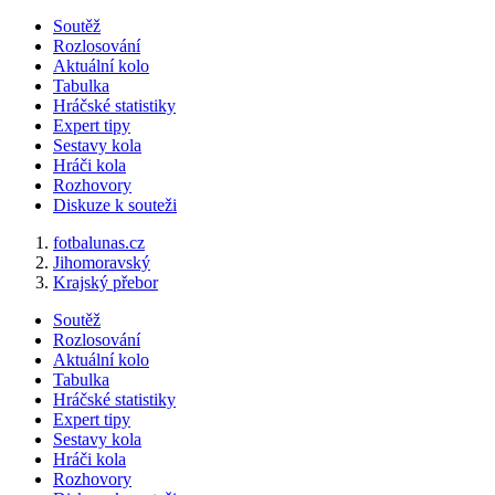
Soutěž
Rozlosování
Aktuální kolo
Tabulka
Hráčské statistiky
Expert tipy
Sestavy kola
Hráči kola
Rozhovory
Diskuze k souteži
fotbalunas.cz
Jihomoravský
Krajský přebor
Soutěž
Rozlosování
Aktuální kolo
Tabulka
Hráčské statistiky
Expert tipy
Sestavy kola
Hráči kola
Rozhovory