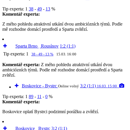
Tip experta:
1
38
-
49
-
13
%
Komentář experta:
Z mého pohledu atraktivní utkání dvou ambiciózních týmů. Podle
mě rozhodne domácí prostředí a Sparta zvítězí.
Sparta Brno
Rousínov
1:2 (1:1)
Tip experta:
1
38 - 49 - 13 %
15.03. 16:00
Komentář experta:
Z mého pohledu atraktivní utkání dvou
ambiciózních týmů. Podle mě rozhodne domácí prostředí a Sparta
zvítězí.
Boskovice - Bystrc
3:2 (1:1)
Online volný
16.03. 15:00
Tip experta:
1
89
-
11
-
0
%
Komentář experta:
Boskovice oplatí Bystrci podzimní porážku a zvítězí.
Boskovice
Bystrc
3:2 (1:1)