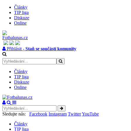
Články
TIP liga
Diskuze
Online
Přihlásit -
Staň se součástí komunity
Články
TIP liga
Diskuze
Online
Sledujte nás:
Facebook
Instagram
Twitter
YouTube
Články
TIP liga