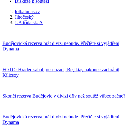
Diskuze k souteži
fotbalunas.cz
Jihočeský
1.A třída sk. A
Budějovická rezerva hrát divizi nebude. Přečtěte si vyjádření
Dynama
FOTO: Hradec sahal po senzaci, Beşiktaş nakonec zachránil
Kilicsoy
Skončí rezerva Budějovic v divizi dřív než soutěž vůbec začne?
Budějovická rezerva hrát divizi nebude. Přečtěte si vyjádření
Dynama