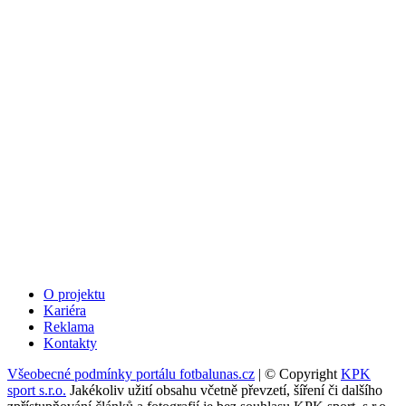
O projektu
Kariéra
Reklama
Kontakty
Všeobecné podmínky portálu fotbalunas.cz
| © Copyright
KPK
sport s.r.o.
Jakékoliv užití obsahu včetně převzetí, šíření či dalšího