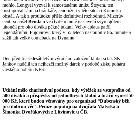
mohlo, Lengyel vyzval k samostanému úniku Šteyera, ten
postupoval sám na bránkáře, jenomže i v této situaci Komrska
obstál. A tak z protiútoku přišlo definitivní rozhodnutí. Mizerův
centr si našel
Benda
a ve čtvrté minutě nastavení svým gólem
ukončil pro oko diváka pěkné utkání. Velký aplaus patřil
legendárnímu Fujdiarovi, který v 55 letech nastoupil v 86. minutě a
zažil tak velký comeback na Dynamu.
Den před třiašedesátiletým výročí od založení klubu si tak SK
Jankov nadělil ten nejhezčí možný dárek v podobě zisku poháru
Českého poháru KFS!
Utkání mělo charitativní podtext, kdy výtěžek ze vstupného od
500 diváků a příspěvky od jednotlivých klubů a hráčů vynesl 50
000 Kč, které budou věnovány pro organizaci “Dubenský běh
pro dobrou věc”. Peníze poputují na dvojčata Matýska a
Šimonka Dvořákových z Litvínovic u ČB.