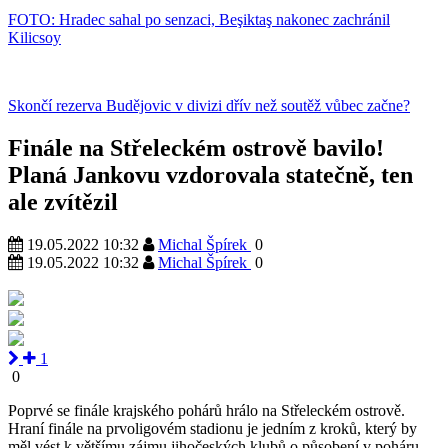
FOTO: Hradec sahal po senzaci, Beşiktaş nakonec zachránil
Kilicsoy
Skončí rezerva Budějovic v divizi dřív než soutěž vůbec začne?
Finále na Střeleckém ostrově bavilo!
Planá Jankovu vzdorovala statečně, ten
ale zvítězil
19.05.2022 10:32
Michal Špírek
0
19.05.2022 10:32
Michal Špírek
0
1
0
Poprvé se finále krajského pohárů hrálo na Střeleckém ostrově.
Hraní finále na prvoligovém stadionu je jedním z kroků, který by
měl vést k většímu zájmu jihočeských klubů o působení v poháru,