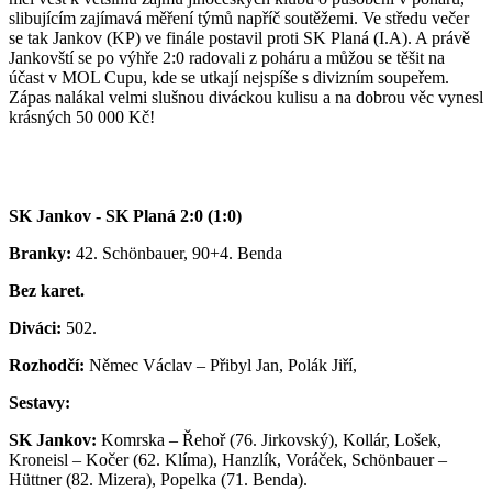
slibujícím zajímavá měření týmů napříč soutěžemi. Ve středu večer
se tak Jankov (KP) ve finále postavil proti SK Planá (I.A). A právě
Jankovští se po výhře 2:0 radovali z poháru a můžou se těšit na
účast v MOL Cupu, kde se utkají nejspíše s divizním soupeřem.
Zápas nalákal velmi slušnou diváckou kulisu a na dobrou věc vynesl
krásných 50 000 Kč!
SK Jankov - SK Planá 2:0 (1:0)
Branky:
42. Schönbauer, 90+4. Benda
Bez karet.
Diváci
:
502.
Rozhodčí:
Němec Václav – Přibyl Jan, Polák Jiří,
Sestavy:
SK Jankov:
Komrska – Řehoř (76. Jirkovský), Kollár, Lošek,
Kroneisl – Kočer (62. Klíma), Hanzlík, Voráček, Schönbauer –
Hüttner (82. Mizera), Popelka (71. Benda).