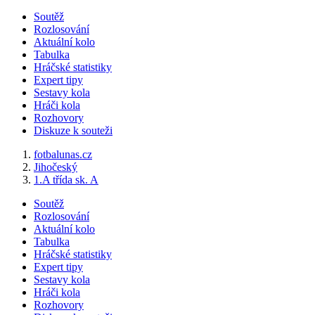
Soutěž
Rozlosování
Aktuální kolo
Tabulka
Hráčské statistiky
Expert tipy
Sestavy kola
Hráči kola
Rozhovory
Diskuze k souteži
fotbalunas.cz
Jihočeský
1.A třída sk. A
Soutěž
Rozlosování
Aktuální kolo
Tabulka
Hráčské statistiky
Expert tipy
Sestavy kola
Hráči kola
Rozhovory