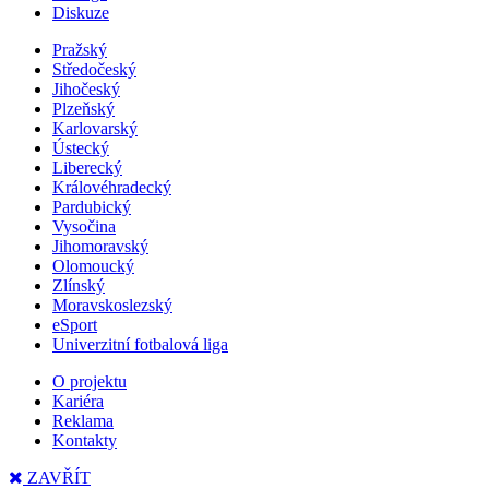
Diskuze
Pražský
Středočeský
Jihočeský
Plzeňský
Karlovarský
Ústecký
Liberecký
Královéhradecký
Pardubický
Vysočina
Jihomoravský
Olomoucký
Zlínský
Moravskoslezský
eSport
Univerzitní fotbalová liga
O projektu
Kariéra
Reklama
Kontakty
ZAVŘÍT