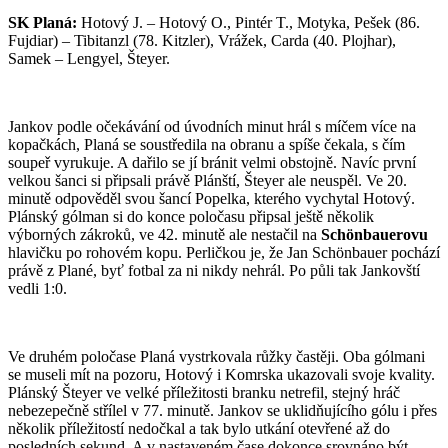
SK Planá:
Hotový J. – Hotový O., Pintér T., Motyka, Pešek (86.
Fujdiar) – Tibitanzl (78. Kitzler), Vrážek, Carda (40. Plojhar),
Samek – Lengyel, Šteyer.
Jankov podle očekávání od úvodních minut hrál s míčem více na
kopačkách, Planá se soustředila na obranu a spíše čekala, s čím
soupeř vyrukuje. A dařilo se jí bránit velmi obstojně. Navíc první
velkou šanci si připsali právě Plánští, Šteyer ale neuspěl. Ve 20.
minutě odpověděl svou šancí Popelka, kterého vychytal Hotový.
Plánský gólman si do konce poločasu připsal ještě několik
výborných zákroků, ve 42. minutě ale nestačil na
Schönbauerovu
hlavičku po rohovém kopu. Perličkou je, že Jan Schönbauer pochází
právě z Plané, byť fotbal za ni nikdy nehrál. Po půli tak Jankovští
vedli 1:0.
Ve druhém poločase Planá vystrkovala růžky častěji. Oba gólmani
se museli mít na pozoru, Hotový i Komrska ukazovali svoje kvality.
Plánský Šteyer ve velké příležitosti branku netrefil, stejný hráč
nebezepečně střílel v 77. minutě. Jankov se uklidňujícího gólu i přes
několik příležitostí nedočkal a tak bylo utkání otevřené až do
posledních sekund. A v nastaveném čase dokonce srovnáno být