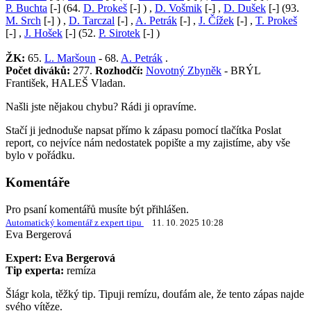
P. Buchta
[-] (64.
D. Prokeš
[-] ) ,
D. Vošmik
[-] ,
D. Dušek
[-] (93.
M. Srch
[-] ) ,
D. Tarczal
[-] ,
A. Petrák
[-] ,
J. Čížek
[-] ,
T. Prokeš
[-] ,
J. Hošek
[-] (52.
P. Sirotek
[-] )
ŽK:
65.
L. Maršoun
- 68.
A. Petrák
.
Počet diváků:
277.
Rozhodčí:
Novotný Zbyněk
- BRÝL
František, HALEŠ Vladan.
Našli jste nějakou chybu? Rádi ji opravíme.
Stačí ji jednoduše napsat přímo k zápasu pomocí tlačítka Poslat
report, co nejvíce nám nedostatek popište a my zajistíme, aby vše
bylo v pořádku.
Komentáře
Pro psaní komentářů musíte být přihlášen.
Automatický komentář z expert tipu
11. 10. 2025 10:28
Eva Bergerová
Expert: Eva Bergerová
Tip experta:
remíza
Šlágr kola, těžký tip. Tipuji remízu, doufám ale, že tento zápas najde
svého vítěze.