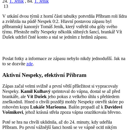
24.
T. Jeník
, 84.
T. Jeník
13
V utkání dvou týmů z horní části tabulky potvrdila Příbram roli lídra
a zvítězila na půdě Nespek 0:2. Hlavní postavou zápasu byl
příbramský kanonýr Tomáš Jeník, který vstřelil oba góly svého
týmu. Přestože měly Nespeky několik slibných šancí, brankář Vít
Dušek udržel čisté konto a stal se jedním z hrdinů zápasu.
Poslat fotky a informace ze zápasu nebylo nikdy jednodušší. Jak na
to se dozvíte
zde
.
Aktivní Nespeky, efektivní Příbram
Zápas začal velmi svižně a první větší příležitost si vypracovaly
Nespeky.
Kamil Kulhavý
sprintoval do vápna, dostal se až před
brankáře, ale
Vít Dušek
jeho pokus z velkého úhlu s přehledem
zneškodnil. Hned o chvíli později mohly Nespeky otevřít skóre po
rohovém kopu
Lukáše Maršouna
. Balón propadl až k
Davidovi
Vošmikovi
, jehož krásná střela zpoza vápna orazítkovala břevno.
Poté se hra na chvíli uklidnila, až do 24. minuty, kdy udeřila
Příbram. Po první vážnější šanci hostů se ve vápně ocitl nikým