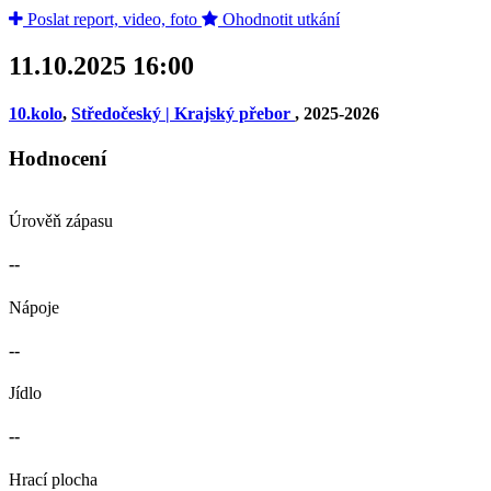
Poslat report, video, foto
Ohodnotit utkání
11.10.2025 16:00
10.kolo
,
Středočeský | Krajský přebor
, 2025-2026
Hodnocení
Úrověň zápasu
--
Nápoje
--
Jídlo
--
Hrací plocha