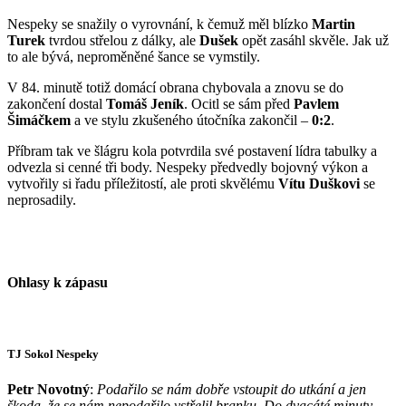
Nespeky se snažily o vyrovnání, k čemuž měl blízko
Martin
Turek
tvrdou střelou z dálky, ale
Dušek
opět zasáhl skvěle. Jak už
to ale bývá, neproměněné šance se vymstily.
V 84. minutě totiž domácí obrana chybovala a znovu se do
zakončení dostal
Tomáš Jeník
. Ocitl se sám před
Pavlem
Šimáčkem
a ve stylu zkušeného útočníka zakončil –
0:2
.
Příbram tak ve šlágru kola potvrdila své postavení lídra tabulky a
odvezla si cenné tři body. Nespeky předvedly bojovný výkon a
vytvořily si řadu příležitostí, ale proti skvělému
Vítu Duškovi
se
neprosadily.
Ohlasy k zápasu
TJ Sokol Nespeky
Petr Novotný
:
Podařilo se nám dobře vstoupit do utkání a jen
škoda, že se nám nepodařilo vstřelil branku. Do dvacáté minuty