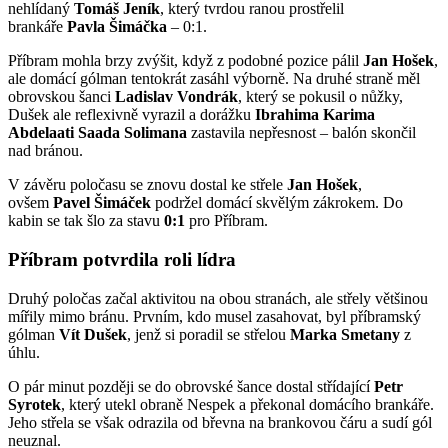
nehlídaný
Tomáš Jeník
, který tvrdou ranou prostřelil
brankáře
Pavla Šimáčka
– 0:1.
Příbram mohla brzy zvýšit, když z podobné pozice pálil
Jan Hošek
,
ale domácí gólman tentokrát zasáhl výborně. Na druhé straně měl
obrovskou šanci
Ladislav Vondrák
, který se pokusil o nůžky,
Dušek ale reflexivně vyrazil a dorážku
Ibrahima Karima
Abdelaati Saada Solimana
zastavila nepřesnost – balón skončil
nad bránou.
V závěru poločasu se znovu dostal ke střele
Jan Hošek
,
ovšem
Pavel Šimáček
podržel domácí skvělým zákrokem. Do
kabin se tak šlo za stavu
0:1
pro Příbram.
Příbram potvrdila roli lídra
Druhý poločas začal aktivitou na obou stranách, ale střely většinou
mířily mimo bránu. Prvním, kdo musel zasahovat, byl příbramský
gólman
Vít Dušek
, jenž si poradil se střelou
Marka Smetany
z
úhlu.
O pár minut později se do obrovské šance dostal střídající
Petr
Syrotek
, který utekl obraně Nespek a překonal domácího brankáře.
Jeho střela se však odrazila od břevna na brankovou čáru a sudí gól
neuznal.