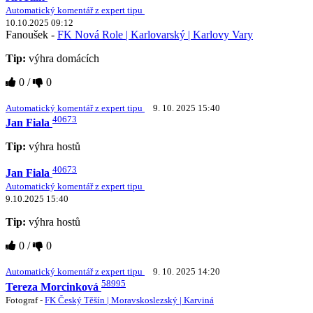
Automatický komentář z expert tipu
10.10.2025 09:12
Fanoušek -
FK Nová Role | Karlovarský | Karlovy Vary
Tip:
výhra domácích
0
/
0
Automatický komentář z expert tipu
9. 10. 2025 15:40
40673
Jan Fiala
Tip:
výhra hostů
40673
Jan Fiala
Automatický komentář z expert tipu
9.10.2025 15:40
Tip:
výhra hostů
0
/
0
Automatický komentář z expert tipu
9. 10. 2025 14:20
58995
Tereza Morcinková
Fotograf -
FK Český Těšín | Moravskoslezský | Karviná