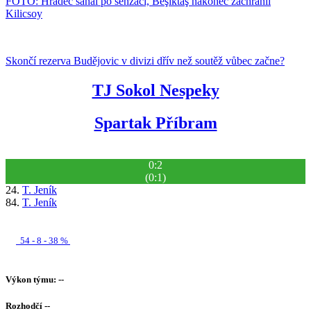
FOTO: Hradec sahal po senzaci, Beşiktaş nakonec zachránil
Kilicsoy
Skončí rezerva Budějovic v divizi dřív než soutěž vůbec začne?
TJ Sokol Nespeky
Spartak Příbram
0:2
(0:1)
24.
T. Jeník
84.
T. Jeník
54 - 8 - 38 %
Výkon týmu: --
Rozhodčí --