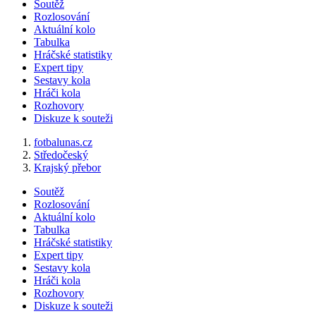
Soutěž
Rozlosování
Aktuální kolo
Tabulka
Hráčské statistiky
Expert tipy
Sestavy kola
Hráči kola
Rozhovory
Diskuze k souteži
fotbalunas.cz
Středočeský
Krajský přebor
Soutěž
Rozlosování
Aktuální kolo
Tabulka
Hráčské statistiky
Expert tipy
Sestavy kola
Hráči kola
Rozhovory
Diskuze k souteži