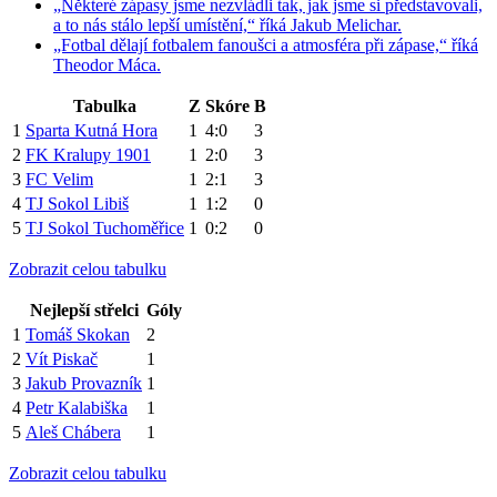
„Některé zápasy jsme nezvládli tak, jak jsme si představovali,
a to nás stálo lepší umístění,“ říká Jakub Melichar.
„Fotbal dělají fotbalem fanoušci a atmosféra při zápase,“ říká
Theodor Máca.
Tabulka
Z
Skóre
B
1
Sparta Kutná Hora
1
4:0
3
2
FK Kralupy 1901
1
2:0
3
3
FC Velim
1
2:1
3
4
TJ Sokol Libiš
1
1:2
0
5
TJ Sokol Tuchoměřice
1
0:2
0
Zobrazit celou tabulku
Nejlepší střelci
Góly
1
Tomáš Skokan
2
2
Vít Piskač
1
3
Jakub Provazník
1
4
Petr Kalabiška
1
5
Aleš Chábera
1
Zobrazit celou tabulku