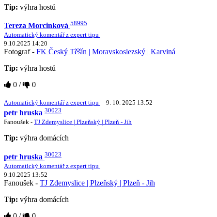
Tip:
výhra hostů
58995
Tereza Morcinková
Automatický komentář z expert tipu
9.10.2025 14:20
Fotograf -
FK Český Těšín | Moravskoslezský | Karviná
Tip:
výhra hostů
0
/
0
Automatický komentář z expert tipu
9. 10. 2025 13:52
30023
petr hruska
Fanoušek -
TJ Zdemyslice | Plzeňský | Plzeň - Jih
Tip:
výhra domácích
30023
petr hruska
Automatický komentář z expert tipu
9.10.2025 13:52
Fanoušek -
TJ Zdemyslice | Plzeňský | Plzeň - Jih
Tip:
výhra domácích
0
/
0