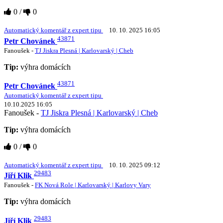
0
/
0
Automatický komentář z expert tipu
10. 10. 2025 16:05
43871
Petr Chovánek
Fanoušek -
TJ Jiskra Plesná | Karlovarský | Cheb
Tip:
výhra domácích
43871
Petr Chovánek
Automatický komentář z expert tipu
10.10.2025 16:05
Fanoušek -
TJ Jiskra Plesná | Karlovarský | Cheb
Tip:
výhra domácích
0
/
0
Automatický komentář z expert tipu
10. 10. 2025 09:12
29483
Jiří Klik
Fanoušek -
FK Nová Role | Karlovarský | Karlovy Vary
Tip:
výhra domácích
29483
Jiří Klik