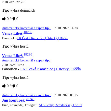
7.10.2025 22:26
Tip:
výhra domácích
0
/
0
Automatický komentář z expert tipu
7. 10. 2025 14:55
18286
Venca Likeš
Fanoušek -
FK Česká Kamenice | Ústecký | Děčín
Tip:
výhra hostů
18286
Venca Likeš
Automatický komentář z expert tipu
7.10.2025 14:55
Fanoušek -
FK Česká Kamenice | Ústecký | Děčín
Tip:
výhra hostů
0
/
0
Automatický komentář z expert tipu
7. 10. 2025 08:25
26749
Jan Konůpek
Hráč, Zpravodaj, Fotograf -
AFK Pečky | Středočeský | Kolín