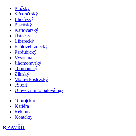
Pražský
Středočeský
Jihočeský
Plzeňský
Karlovarský
Ústecký
Liberecký
Královéhradecký
Pardubický
Vysočina
Jihomoravský
Olomoucký
Zlínský
Moravskoslezský
eSport
Univerzitní fotbalová liga
O projektu
Kariéra
Reklama
Kontakty
ZAVŘÍT