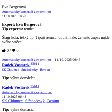
Eva Bergerová
Automatický komentář z expert tipu
11.10.2025 10:28
Expert: Eva Bergerová
Tip experta:
remíza
Šlágr kola, těžký tip. Tipuji remízu, doufám ale, že tento zápas najde
svého vítěze.
0
/
0
Automatický komentář z expert tipu
11. 10. 2025 06:43
35611
Radek Vostárek
SK Chlumec | Středočeský | Beroun
Tip:
výhra domácích
35611
Radek Vostárek
Automatický komentář z expert tipu
11.10.2025 06:43
SK Chlumec | Středočeský | Beroun
Tip:
výhra domácích