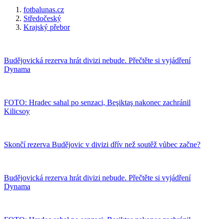
fotbalunas.cz
Středočeský
Krajský přebor
Budějovická rezerva hrát divizi nebude. Přečtěte si vyjádření
Dynama
FOTO: Hradec sahal po senzaci, Beşiktaş nakonec zachránil
Kilicsoy
Skončí rezerva Budějovic v divizi dřív než soutěž vůbec začne?
Budějovická rezerva hrát divizi nebude. Přečtěte si vyjádření
Dynama