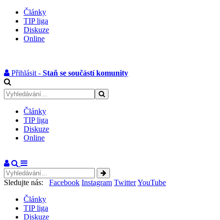
Články
TIP liga
Diskuze
Online
Přihlásit -
Staň se součástí komunity
Články
TIP liga
Diskuze
Online
Sledujte nás:
Facebook
Instagram
Twitter
YouTube
Články
TIP liga
Diskuze