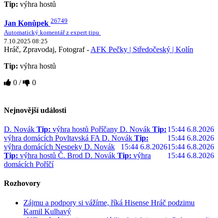
Tip:
výhra hostů
26749
Jan Konůpek
Automatický komentář z expert tipu
7.10.2025 08:25
Hráč, Zpravodaj, Fotograf -
AFK Pečky | Středočeský | Kolín
Tip:
výhra hostů
0
/
0
Nejnovější události
D. Novák
Tip:
výhra hostů Poříčany
D. Novák
Tip:
15:44 6.8.2026
výhra domácích Povltavská FA
D. Novák
Tip:
15:44 6.8.2026
výhra domácích Nespeky
D. Novák
15:44 6.8.2026
15:44 6.8.2026
Tip:
výhra hostů Č. Brod
D. Novák
Tip:
výhra
15:44 6.8.2026
domácích Poříčí
Rozhovory
Zájmu a podpory si vážíme, říká Hisense Hráč podzimu
Kamil Kulhavý