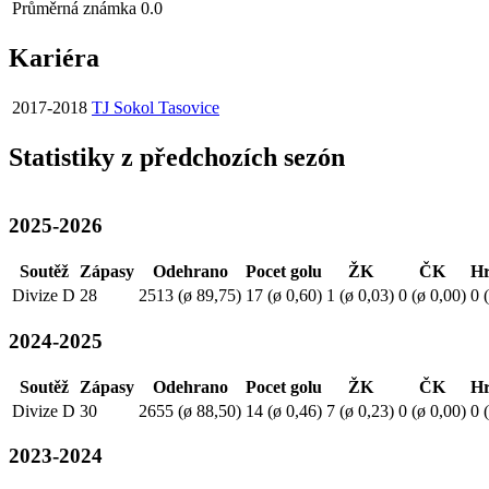
Průměrná známka
0.0
Kariéra
2017-2018
TJ Sokol Tasovice
Statistiky z předchozích sezón
2025-2026
Soutěž
Zápasy
Odehrano
Pocet golu
ŽK
ČK
Hr
Divize D
28
2513 (ø 89,75)
17 (ø 0,60)
1 (ø 0,03)
0 (ø 0,00)
0 
2024-2025
Soutěž
Zápasy
Odehrano
Pocet golu
ŽK
ČK
Hr
Divize D
30
2655 (ø 88,50)
14 (ø 0,46)
7 (ø 0,23)
0 (ø 0,00)
0 
2023-2024