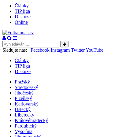
Články
TIP liga
Diskuze
Online
Sledujte nás:
Facebook
Instagram
Twitter
YouTube
Články
TIP liga
Diskuze
Pražský
Středočeský
Jihočeský
Plzeňský
Karlovarský
Ústecký
Liberecký
Královéhradecký
Pardubický
Vysočina
Jihomoravský