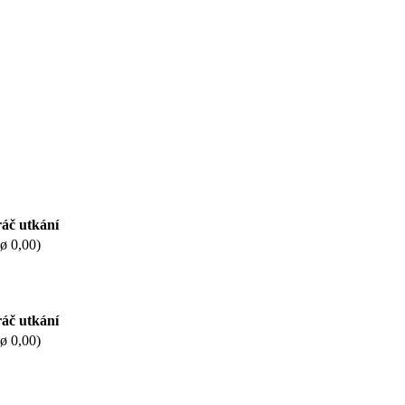
áč utkání
(ø 0,00)
áč utkání
(ø 0,00)