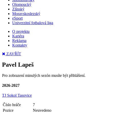
Olomoucký
Zlínský
Moravskoslezský
eSport
Univerzitní fotbalová liga
O projektu
Kariéra
Reklama
Kontakty
ZAVŘÍT
Pavel Lapeš
Pro zobrazení minulých sezón musíte být přihlášení.
2026-2027
TJ Sokol Tasovice
Číslo hráče
7
Pozice
Neuvedeno