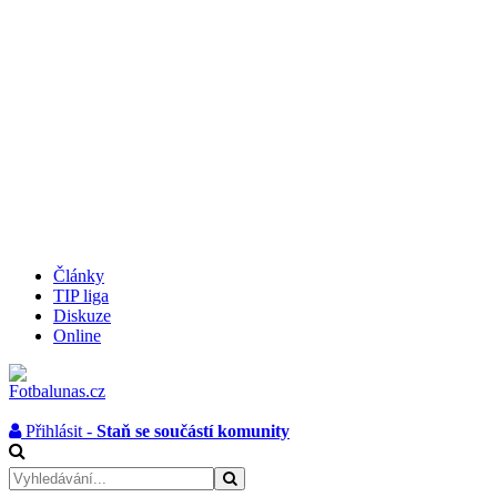
Články
TIP liga
Diskuze
Online
Přihlásit -
Staň se součástí komunity