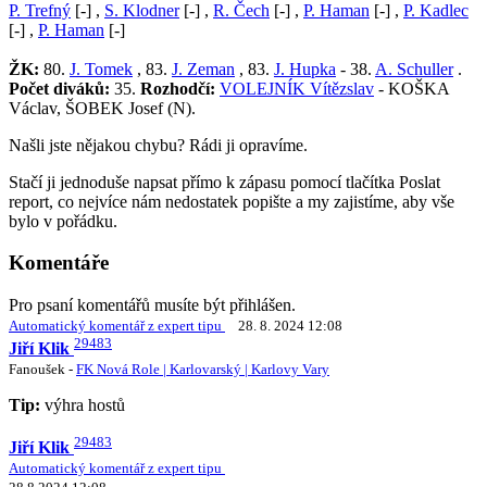
P. Trefný
[-] ,
S. Klodner
[-] ,
R. Čech
[-] ,
P. Haman
[-] ,
P. Kadlec
[-] ,
P. Haman
[-]
ŽK:
80.
J. Tomek
, 83.
J. Zeman
, 83.
J. Hupka
- 38.
A. Schuller
.
Počet diváků:
35.
Rozhodčí:
VOLEJNÍK Vítězslav
- KOŠKA
Václav, ŠOBEK Josef (N).
Našli jste nějakou chybu? Rádi ji opravíme.
Stačí ji jednoduše napsat přímo k zápasu pomocí tlačítka Poslat
report, co nejvíce nám nedostatek popište a my zajistíme, aby vše
bylo v pořádku.
Komentáře
Pro psaní komentářů musíte být přihlášen.
Automatický komentář z expert tipu
28. 8. 2024 12:08
29483
Jiří Klik
Fanoušek -
FK Nová Role | Karlovarský | Karlovy Vary
Tip:
výhra hostů
29483
Jiří Klik
Automatický komentář z expert tipu