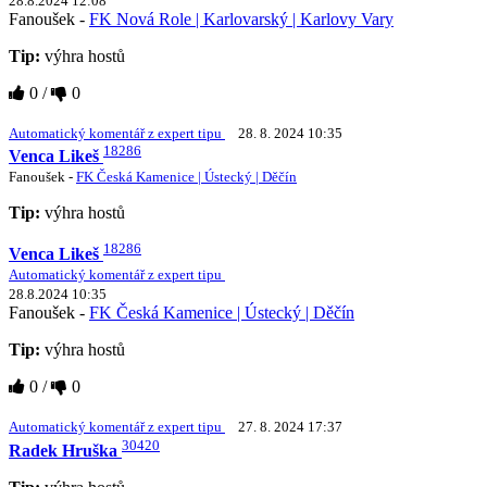
28.8.2024 12:08
Fanoušek -
FK Nová Role | Karlovarský | Karlovy Vary
Tip:
výhra hostů
0
/
0
Automatický komentář z expert tipu
28. 8. 2024 10:35
18286
Venca Likeš
Fanoušek -
FK Česká Kamenice | Ústecký | Děčín
Tip:
výhra hostů
18286
Venca Likeš
Automatický komentář z expert tipu
28.8.2024 10:35
Fanoušek -
FK Česká Kamenice | Ústecký | Děčín
Tip:
výhra hostů
0
/
0
Automatický komentář z expert tipu
27. 8. 2024 17:37
30420
Radek Hruška