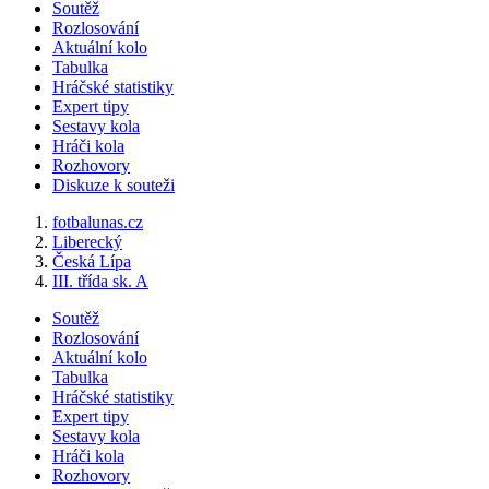
Soutěž
Rozlosování
Aktuální kolo
Tabulka
Hráčské statistiky
Expert tipy
Sestavy kola
Hráči kola
Rozhovory
Diskuze k souteži
fotbalunas.cz
Liberecký
Česká Lípa
III. třída sk. A
Soutěž
Rozlosování
Aktuální kolo
Tabulka
Hráčské statistiky
Expert tipy
Sestavy kola
Hráči kola
Rozhovory