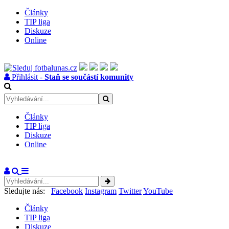
Články
TIP liga
Diskuze
Online
Přihlásit -
Staň se součástí komunity
Články
TIP liga
Diskuze
Online
Sledujte nás:
Facebook
Instagram
Twitter
YouTube
Články
TIP liga
Diskuze