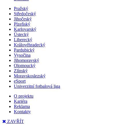
Pražský
Středočeský
Jihočeský
Plzeňský
Karlovarský
Ústecký
Liberecký
Královéhradecký
Pardubický
Vysočina
Jihomoravský
Olomoucký
Zlínský
Moravskoslezský
eSport
Univerzitní fotbalová liga
O projektu
Kariéra
Reklama
Kontakty
ZAVŘÍT