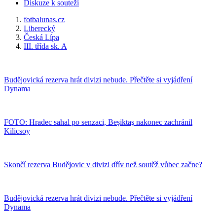
Diskuze k souteži
fotbalunas.cz
Liberecký
Česká Lípa
III. třída sk. A
Budějovická rezerva hrát divizi nebude. Přečtěte si vyjádření
Dynama
FOTO: Hradec sahal po senzaci, Beşiktaş nakonec zachránil
Kilicsoy
Skončí rezerva Budějovic v divizi dřív než soutěž vůbec začne?
Budějovická rezerva hrát divizi nebude. Přečtěte si vyjádření
Dynama