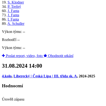
19.
S. Klodner
34.
P. Trefný
60.
J. Fanta
73.
J. Fanta
86.
I. Fanta
89.
A. Schuller
Výkon týmu: --
Rozhodčí --
Výkon týmu: --
Poslat report, video, foto
Ohodnotit utkání
31.08.2024 14:00
4.kolo
,
Liberecký | Česká Lípa | III. třída sk. A
, 2024-2025
Hodnocení
Úrověň zápasu