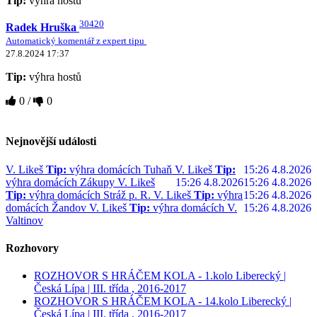
Tip:
výhra hostů
30420
Radek Hruška
Automatický komentář z expert tipu
27.8.2024 17:37
Tip:
výhra hostů
0
/
0
Nejnovější události
V. Likeš
Tip:
výhra domácích Tuhaň
V. Likeš
Tip:
15:26 4.8.2026
výhra domácích Zákupy
V. Likeš
15:26 4.8.2026
15:26 4.8.2026
Tip:
výhra domácích Stráž p. R.
V. Likeš
Tip:
výhra
15:26 4.8.2026
domácích Žandov
V. Likeš
Tip:
výhra domácích V.
15:26 4.8.2026
Valtinov
Rozhovory
ROZHOVOR S HRÁČEM KOLA - 1.kolo Liberecký |
Česká Lípa | III. třída , 2016-2017
ROZHOVOR S HRÁČEM KOLA - 14.kolo Liberecký |
Česká Lípa | III. třída , 2016-2017