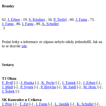
Branky
62.
J. Erben
- 19.
S. Klodner
, 34.
P. Trefný
, 60.
J. Fanta
, 73.
J. Fanta
, 86.
I. Fanta
, 89.
A. Schuller
3
Poslat fotky a informace ze zápasu nebylo nikdy jednodušší. Jak na
to se dozvíte
zde
.
Sestavy
TJ Okna
F. Rytíř
[-] -
J. Hupka
[-] ,
K. Pechr
[-] ,
J. Tomek
[-] ,
J. Erben
[-] ,
J. Mádl
[-] ,
P. Synek
[-] ,
P. Brejcha
[-] ,
M. Saidl
[-] ,
M. Henc
[-] ,
J. Šobek
[-]
SK Kunratice u Cvikova
J. Pros
[-] -
T. Zet
[-] ,
J. Fanta
[-] ,
L. Jandák
[-] ,
K. Schuller
[-] ,