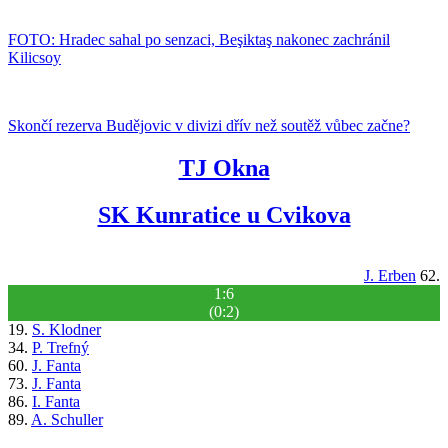
FOTO: Hradec sahal po senzaci, Beşiktaş nakonec zachránil
Kilicsoy
Skončí rezerva Budějovic v divizi dřív než soutěž vůbec začne?
TJ Okna
SK Kunratice u Cvikova
J. Erben
62.
1:6
(0:2)
19.
S. Klodner
34.
P. Trefný
60.
J. Fanta
73.
J. Fanta
86.
I. Fanta
89.
A. Schuller