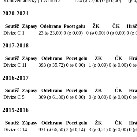
Královéhradecký | 1.A třída
2
154 (ø 77,00)
0 (ø 0,00)
1 (ø 0
2020-2021
Soutěž
Zápasy
Odehrano
Pocet golu
ŽK
ČK
Hráč
Divize C
1
23 (ø 23,00)
0 (ø 0,00)
0 (ø 0,00)
0 (ø 0,00)
0 (ø 
2017-2018
Soutěž
Zápasy
Odehrano
Pocet golu
ŽK
ČK
Hrá
Divize C
11
393 (ø 35,72)
0 (ø 0,00)
1 (ø 0,09)
0 (ø 0,00)
0 (ø
2016-2017
Soutěž
Zápasy
Odehrano
Pocet golu
ŽK
ČK
Hrá
Divize C
5
309 (ø 61,80)
0 (ø 0,00)
0 (ø 0,00)
0 (ø 0,00)
0 (ø
2015-2016
Soutěž
Zápasy
Odehrano
Pocet golu
ŽK
ČK
Hrá
Divize C
14
931 (ø 66,50)
2 (ø 0,14)
3 (ø 0,21)
0 (ø 0,00)
0 (ø