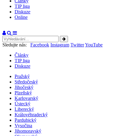
Články
TIP liga
Diskuze
Online
Sledujte nás:
Facebook
Instagram
Twitter
YouTube
Články
TIP liga
Diskuze
Pražský
Středočeský
Jihočeský
Plzeňský
Karlovarský
Ústecký
Liberecký
Královéhradecký
Pardubický
Vysočina
Jihomoravský