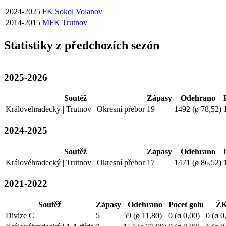
2024-2025
FK Sokol Volanov
2014-2015
MFK Trutnov
Statistiky z předchozích sezón
2025-2026
Soutěž
Zápasy
Odehrano
Královéhradecký | Trutnov | Okresní přebor
19
1492 (ø 78,52)
2024-2025
Soutěž
Zápasy
Odehrano
Královéhradecký | Trutnov | Okresní přebor
17
1471 (ø 86,52)
2021-2022
Soutěž
Zápasy
Odehrano
Pocet golu
Ž
Divize C
5
59 (ø 11,80)
0 (ø 0,00)
0 (ø 0