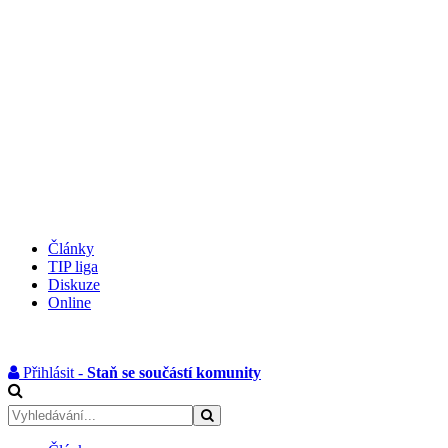
Články
TIP liga
Diskuze
Online
Přihlásit -
Staň se součástí komunity