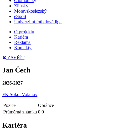
Olomoucký
Zlínský
Moravskoslezský
eSport
Univerzitní fotbalová liga
O projektu
Kariéra
Reklama
Kontakty
ZAVŘÍT
Jan Čech
2026-2027
FK Sokol Volanov
Pozice
Obránce
Průměrná známka
0.0
Kariéra