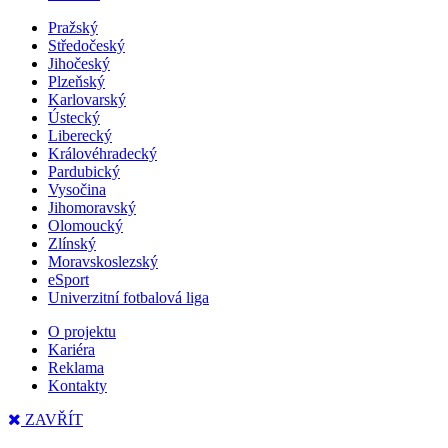
Pražský
Středočeský
Jihočeský
Plzeňský
Karlovarský
Ústecký
Liberecký
Královéhradecký
Pardubický
Vysočina
Jihomoravský
Olomoucký
Zlínský
Moravskoslezský
eSport
Univerzitní fotbalová liga
O projektu
Kariéra
Reklama
Kontakty
ZAVŘÍT