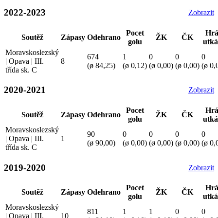
2022-2023
Zobrazit
Pocet
Hrá
Soutěž
Zápasy
Odehrano
ŽK
ČK
golu
utká
Moravskoslezský
674
1
0
0
0
| Opava | III.
8
(ø 84,25)
(ø 0,12)
(ø 0,00)
(ø 0,00)
(ø 0,
třída sk. C
2020-2021
Zobrazit
Pocet
Hrá
Soutěž
Zápasy
Odehrano
ŽK
ČK
golu
utká
Moravskoslezský
90
0
0
0
0
| Opava | III.
1
(ø 90,00)
(ø 0,00)
(ø 0,00)
(ø 0,00)
(ø 0,
třída sk. C
2019-2020
Zobrazit
Pocet
Hrá
Soutěž
Zápasy
Odehrano
ŽK
ČK
golu
utká
Moravskoslezský
811
1
1
0
0
| Opava | III.
10