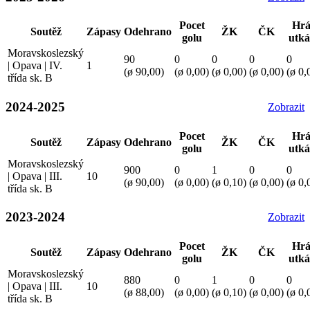
Pocet
Hrá
Soutěž
Zápasy
Odehrano
ŽK
ČK
golu
utká
Moravskoslezský
90
0
0
0
0
| Opava | IV.
1
(ø 90,00)
(ø 0,00)
(ø 0,00)
(ø 0,00)
(ø 0,
třída sk. B
2024-2025
Zobrazit
Pocet
Hrá
Soutěž
Zápasy
Odehrano
ŽK
ČK
golu
utká
Moravskoslezský
900
0
1
0
0
| Opava | III.
10
(ø 90,00)
(ø 0,00)
(ø 0,10)
(ø 0,00)
(ø 0,
třída sk. B
2023-2024
Zobrazit
Pocet
Hrá
Soutěž
Zápasy
Odehrano
ŽK
ČK
golu
utká
Moravskoslezský
880
0
1
0
0
| Opava | III.
10
(ø 88,00)
(ø 0,00)
(ø 0,10)
(ø 0,00)
(ø 0,
třída sk. B