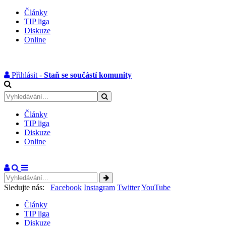
Články
TIP liga
Diskuze
Online
Přihlásit -
Staň se součástí komunity
Články
TIP liga
Diskuze
Online
Sledujte nás:
Facebook
Instagram
Twitter
YouTube
Články
TIP liga
Diskuze