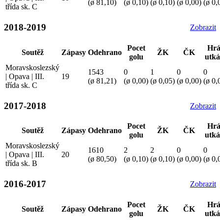
(ø 81,10)
(ø 0,10)
(ø 0,10)
(ø 0,00)
(ø 0,
třída sk. C
2018-2019
Zobrazit
Pocet
Hrá
Soutěž
Zápasy
Odehrano
ŽK
ČK
golu
utká
Moravskoslezský
1543
0
1
0
0
| Opava | III.
19
(ø 81,21)
(ø 0,00)
(ø 0,05)
(ø 0,00)
(ø 0,
třída sk. C
2017-2018
Zobrazit
Pocet
Hrá
Soutěž
Zápasy
Odehrano
ŽK
ČK
golu
utká
Moravskoslezský
1610
2
2
0
0
| Opava | III.
20
(ø 80,50)
(ø 0,10)
(ø 0,10)
(ø 0,00)
(ø 0,
třída sk. B
2016-2017
Zobrazit
Pocet
Hrá
Soutěž
Zápasy
Odehrano
ŽK
ČK
golu
utká