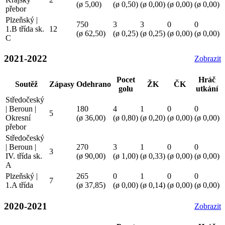
(ø 5,00)
(ø 0,50)
(ø 0,00)
(ø 0,00)
(ø 0,00)
přebor
Plzeňský |
750
3
3
0
0
1.B třída sk.
12
(ø 62,50)
(ø 0,25)
(ø 0,25)
(ø 0,00)
(ø 0,00)
C
2021-2022
Zobrazit
Pocet
Hráč
Soutěž
Zápasy
Odehrano
ŽK
ČK
golu
utkání
Středočeský
| Beroun |
180
4
1
0
0
5
Okresní
(ø 36,00)
(ø 0,80)
(ø 0,20)
(ø 0,00)
(ø 0,00)
přebor
Středočeský
| Beroun |
270
3
1
0
0
3
IV. třída sk.
(ø 90,00)
(ø 1,00)
(ø 0,33)
(ø 0,00)
(ø 0,00)
A
Plzeňský |
265
0
1
0
0
7
1.A třída
(ø 37,85)
(ø 0,00)
(ø 0,14)
(ø 0,00)
(ø 0,00)
2020-2021
Zobrazit