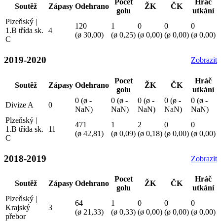
Pocet
Hráč
Soutěž
Zápasy
Odehrano
ŽK
ČK
golu
utkání
Plzeňský |
120
1
0
0
0
1.B třída sk.
4
(ø 30,00)
(ø 0,25)
(ø 0,00)
(ø 0,00)
(ø 0,00)
C
2019-2020
Zobrazit
Pocet
Hráč
Soutěž
Zápasy
Odehrano
ŽK
ČK
golu
utkání
0 (ø -
0 (ø -
0 (ø -
0 (ø -
0 (ø -
Divize A
0
NaN)
NaN)
NaN)
NaN)
NaN)
Plzeňský |
471
1
2
0
0
1.B třída sk.
11
(ø 42,81)
(ø 0,09)
(ø 0,18)
(ø 0,00)
(ø 0,00)
C
2018-2019
Zobrazit
Pocet
Hráč
Soutěž
Zápasy
Odehrano
ŽK
ČK
golu
utkání
Plzeňský |
64
1
0
0
0
Krajský
3
(ø 21,33)
(ø 0,33)
(ø 0,00)
(ø 0,00)
(ø 0,00)
přebor