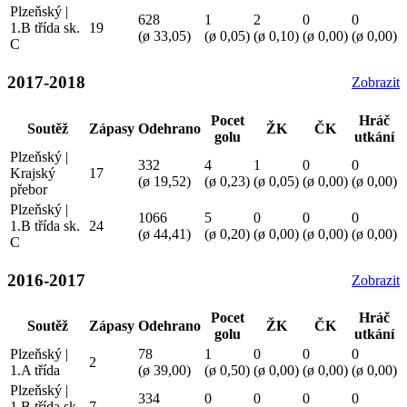
Plzeňský |
628
1
2
0
0
1.B třída sk.
19
(ø 33,05)
(ø 0,05)
(ø 0,10)
(ø 0,00)
(ø 0,00)
C
2017-2018
Zobrazit
Pocet
Hráč
Soutěž
Zápasy
Odehrano
ŽK
ČK
golu
utkání
Plzeňský |
332
4
1
0
0
Krajský
17
(ø 19,52)
(ø 0,23)
(ø 0,05)
(ø 0,00)
(ø 0,00)
přebor
Plzeňský |
1066
5
0
0
0
1.B třída sk.
24
(ø 44,41)
(ø 0,20)
(ø 0,00)
(ø 0,00)
(ø 0,00)
C
2016-2017
Zobrazit
Pocet
Hráč
Soutěž
Zápasy
Odehrano
ŽK
ČK
golu
utkání
Plzeňský |
78
1
0
0
0
2
1.A třída
(ø 39,00)
(ø 0,50)
(ø 0,00)
(ø 0,00)
(ø 0,00)
Plzeňský |
334
0
0
0
0
1.B třída sk.
7