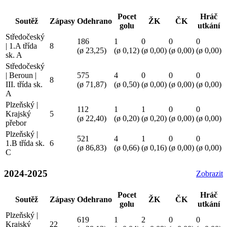
Pocet
Hráč
Soutěž
Zápasy
Odehrano
ŽK
ČK
golu
utkání
Středočeský
186
1
0
0
0
| 1.A třída
8
(ø 23,25)
(ø 0,12)
(ø 0,00)
(ø 0,00)
(ø 0,00)
sk. A
Středočeský
| Beroun |
575
4
0
0
0
8
III. třída sk.
(ø 71,87)
(ø 0,50)
(ø 0,00)
(ø 0,00)
(ø 0,00)
A
Plzeňský |
112
1
1
0
0
Krajský
5
(ø 22,40)
(ø 0,20)
(ø 0,20)
(ø 0,00)
(ø 0,00)
přebor
Plzeňský |
521
4
1
0
0
1.B třída sk.
6
(ø 86,83)
(ø 0,66)
(ø 0,16)
(ø 0,00)
(ø 0,00)
C
2024-2025
Zobrazit
Pocet
Hráč
Soutěž
Zápasy
Odehrano
ŽK
ČK
golu
utkání
Plzeňský |
619
1
2
0
0
Krajský
22