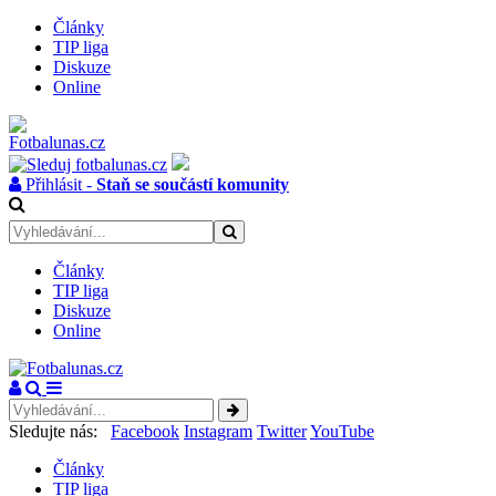
Články
TIP liga
Diskuze
Online
Přihlásit -
Staň se součástí komunity
Články
TIP liga
Diskuze
Online
Sledujte nás:
Facebook
Instagram
Twitter
YouTube
Články
TIP liga