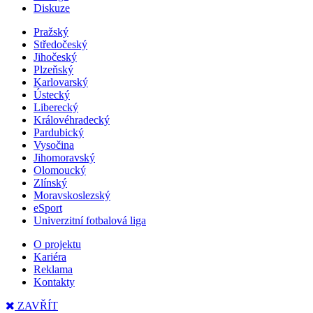
Diskuze
Pražský
Středočeský
Jihočeský
Plzeňský
Karlovarský
Ústecký
Liberecký
Královéhradecký
Pardubický
Vysočina
Jihomoravský
Olomoucký
Zlínský
Moravskoslezský
eSport
Univerzitní fotbalová liga
O projektu
Kariéra
Reklama
Kontakty
ZAVŘÍT