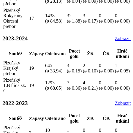
(ø 28,13)
(ø 0,04)
(ø 0,09)
(ø 0,00)
(ø 0,00)
přebor
Plzeňský |
Rokycany |
1438
32
3
0
0
17
Okresní
(ø 84,58)
(ø 1,88)
(ø 0,17)
(ø 0,00)
(ø 0,00)
přebor
2023-2024
Zobrazit
Pocet
Hráč
Soutěž
Zápasy
Odehrano
ŽK
ČK
golu
utkání
Plzeňský |
645
3
2
0
1
Krajský
19
(ø 33,94)
(ø 0,15)
(ø 0,10)
(ø 0,00)
(ø 0,05)
přebor
Plzeňský |
1293
7
4
0
0
1.B třída sk.
19
(ø 68,05)
(ø 0,36)
(ø 0,21)
(ø 0,00)
(ø 0,00)
C
2022-2023
Zobrazit
Pocet
Hráč
Soutěž
Zápasy
Odehrano
ŽK
ČK
golu
utkání
Plzeňský |
10
1
0
0
0
Krajský
2