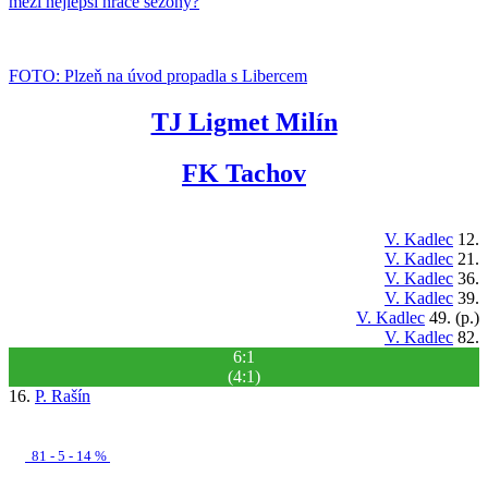
mezi nejlepší hráče sezóny?
FOTO: Plzeň na úvod propadla s Libercem
TJ Ligmet Milín
FK Tachov
V. Kadlec
12.
V. Kadlec
21.
V. Kadlec
36.
V. Kadlec
39.
V. Kadlec
49. (p.)
V. Kadlec
82.
6:1
(4:1)
16.
P. Rašín
81 - 5 - 14 %