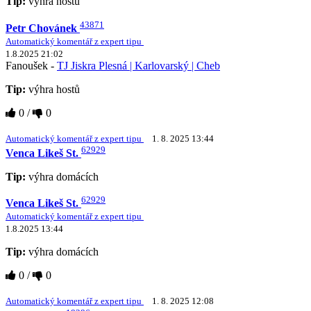
Tip:
výhra hostů
43871
Petr Chovánek
Automatický komentář z expert tipu
1.8.2025 21:02
Fanoušek -
TJ Jiskra Plesná | Karlovarský | Cheb
Tip:
výhra hostů
0
/
0
Automatický komentář z expert tipu
1. 8. 2025 13:44
62929
Venca Likeš St.
Tip:
výhra domácích
62929
Venca Likeš St.
Automatický komentář z expert tipu
1.8.2025 13:44
Tip:
výhra domácích
0
/
0
Automatický komentář z expert tipu
1. 8. 2025 12:08