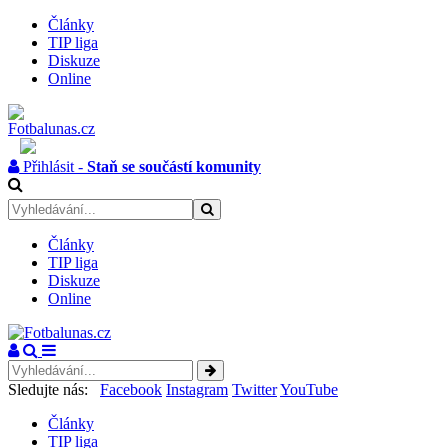
Články
TIP liga
Diskuze
Online
Přihlásit -
Staň se součástí komunity
Články
TIP liga
Diskuze
Online
Sledujte nás:
Facebook
Instagram
Twitter
YouTube
Články
TIP liga