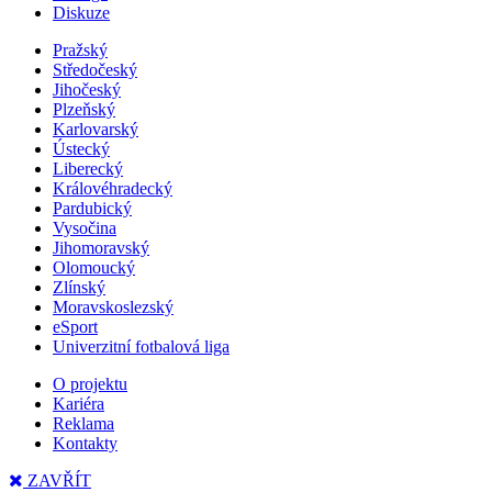
Diskuze
Pražský
Středočeský
Jihočeský
Plzeňský
Karlovarský
Ústecký
Liberecký
Královéhradecký
Pardubický
Vysočina
Jihomoravský
Olomoucký
Zlínský
Moravskoslezský
eSport
Univerzitní fotbalová liga
O projektu
Kariéra
Reklama
Kontakty
ZAVŘÍT