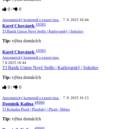
0
/
0
Automatický komentář z expert tipu
7. 8. 2025 18:44
19383
Karel Chovánek
TJ Baník Union Nové Sedlo | Karlovarský | Sokolov
Tip:
výhra domácích
19383
Karel Chovánek
Automatický komentář z expert tipu
7.8.2025 18:44
TJ Baník Union Nové Sedlo | Karlovarský | Sokolov
Tip:
výhra domácích
0
/
0
Automatický komentář z expert tipu
7. 8. 2025 16:13
49960
Dominik Kalina
TJ Košutka Plzeň | Plzeňský | Plzeň - Město
Tip:
výhra domácích
49960