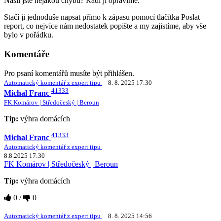
Našli jste nějakou chybu? Rádi ji opravíme.
Stačí ji jednoduše napsat přímo k zápasu pomocí tlačítka Poslat
report, co nejvíce nám nedostatek popište a my zajistíme, aby vše
bylo v pořádku.
Komentáře
Pro psaní komentářů musíte být přihlášen.
Automatický komentář z expert tipu
8. 8. 2025 17:30
41333
Michal Franc
FK Komárov | Středočeský | Beroun
Tip:
výhra domácích
41333
Michal Franc
Automatický komentář z expert tipu
8.8.2025 17:30
FK Komárov | Středočeský | Beroun
Tip:
výhra domácích
0
/
0
Automatický komentář z expert tipu
8. 8. 2025 14:56