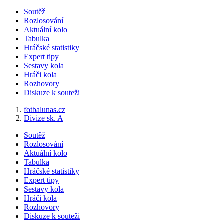
Soutěž
Rozlosování
Aktuální kolo
Tabulka
Hráčské statistiky
Expert tipy
Sestavy kola
Hráči kola
Rozhovory
Diskuze k souteži
fotbalunas.cz
Divize sk. A
Soutěž
Rozlosování
Aktuální kolo
Tabulka
Hráčské statistiky
Expert tipy
Sestavy kola
Hráči kola
Rozhovory
Diskuze k souteži