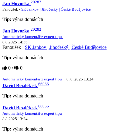
20282
Jan Hovorka
Fanoušek -
SK Jankov | Jihočeský | České Budějovice
Tip:
výhra domácích
20282
Jan Hovorka
Automatický komentář z expert tipu
8.8.2025 14:56
Fanoušek -
SK Jankov | Jihočeský | České Budějovice
Tip:
výhra domácích
0
/
0
Automatický komentář z expert tipu
8. 8. 2025 13:24
66066
David Bezděk st.
Tip:
výhra domácích
66066
David Bezděk st.
Automatický komentář z expert tipu
8.8.2025 13:24
Tip:
výhra domácích