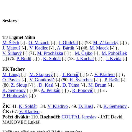
Sestavy
TJ Ligmet Milín
M. Štěch
[-] -
O. Mazuch
[-] ,
J. Obdržal
[-] (58.
M. Zákoucký
[-] ) ,
J. Matouš
[-] ,
V. Kadlec
[-] ,
A. Bártík
[-] (46.
M. Macek
[-] ) ,
V. Šilhavý
[-] (71.
M. Procházka
[-] ) ,
M. Čajko
[-] ,
M. Pohořálek
[-] (76.
P. Budil
[-] ) ,
K. Soldát
[-] (58.
J. Kuchař
[-] ) ,
J. Kvída
[-]
FK Tachov
M. Langr
[-] -
M. Skopový
[-] ,
T. Roháč
[-] (27.
V. Kladivo
[-] ) ,
O. Pavlas
[-] ,
V. Gontkovič
[-] (80.
R. Švarcbek
[-] ) ,
P. Rašín
[-]
(80.
Z. Sloup
[-] ) ,
D. Kasl
[-] ,
D. Tůma
[-] ,
M. Braun
[-] ,
K. Semenov
[-] (80.
A. Pelikán
[-] ) ,
R. Popovič
[-] (51.
P. Hrabovský
[-] )
ŽK:
41.
K. Soldát
- 34.
V. Kladivo
, 49.
D. Kasl
, 74.
K. Semenov
.
ČK:
67.
V. Kladivo
.
Počet diváků:
110.
Rozhodčí:
COUFAL Jaroslav
- JATI David,
MAKOVEC Lukáš.