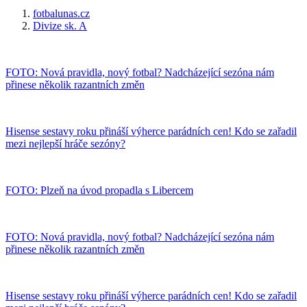
fotbalunas.cz
Divize sk. A
FOTO: Nová pravidla, nový fotbal? Nadcházející sezóna nám
přinese několik razantních změn
Hisense sestavy roku přináší výherce parádních cen! Kdo se zařadil
mezi nejlepší hráče sezóny?
FOTO: Plzeň na úvod propadla s Libercem
FOTO: Nová pravidla, nový fotbal? Nadcházející sezóna nám
přinese několik razantních změn
Hisense sestavy roku přináší výherce parádních cen! Kdo se zařadil