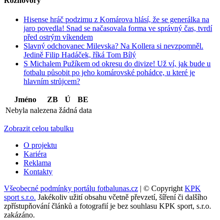
Rozhovory
Hisense hráč podzimu z Komárova hlásí, že se generálka na
jaro povedla! Snad se načasovala forma ve správný čas, tvrdí
před ostrým víkendem
Slavný odchovanec Milevska? Na Kollera si nevzpomněl.
Jedině Filip Hadáček, říká Tom Bílý
S Michalem Pužíkem od okresu do divize! Už ví, jak bude u
fotbalu působit po jeho komárovské pohádce, u které je
hlavním strůjcem?
Jméno
ZB
Ú
BE
Nebyla nalezena žádná data
Zobrazit celou tabulku
O projektu
Kariéra
Reklama
Kontakty
Všeobecné podmínky portálu fotbalunas.cz
| © Copyright
KPK
sport s.r.o.
Jakékoliv užití obsahu včetně převzetí, šíření či dalšího
zpřístupňování článků a fotografií je bez souhlasu KPK sport, s.r.o.
zakázáno.