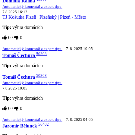
Dominik Kalina
Automatický komentář z expert tipu
7.8.2025 16:13
TJ Košutka Plzeň | Plzeňský | Plzeň - Město
Tip:
výhra domácích
0
/
0
Automatický komentář z expert tipu
7. 8. 2025 10:05
50308
Tomáš Čechura
Tip:
výhra domácích
50308
Tomáš Čechura
Automatický komentář z expert tipu
7.8.2025 10:05
Tip:
výhra domácích
0
/
0
Automatický komentář z expert tipu
7. 8. 2025 04:05
56402
Jaromír Bělunek