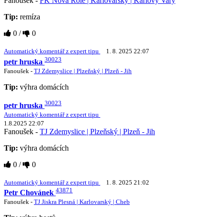
Fanoušek -
FK Nová Role | Karlovarský | Karlovy Vary
Tip:
remíza
0
/
0
Automatický komentář z expert tipu
1. 8. 2025 22:07
30023
petr hruska
Fanoušek -
TJ Zdemyslice | Plzeňský | Plzeň - Jih
Tip:
výhra domácích
30023
petr hruska
Automatický komentář z expert tipu
1.8.2025 22:07
Fanoušek -
TJ Zdemyslice | Plzeňský | Plzeň - Jih
Tip:
výhra domácích
0
/
0
Automatický komentář z expert tipu
1. 8. 2025 21:02
43871
Petr Chovánek
Fanoušek -
TJ Jiskra Plesná | Karlovarský | Cheb