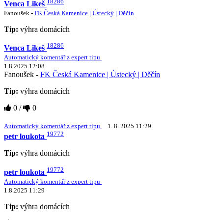
18286
Venca Likeš
Fanoušek -
FK Česká Kamenice | Ústecký | Děčín
Tip:
výhra domácích
18286
Venca Likeš
Automatický komentář z expert tipu
1.8.2025 12:08
Fanoušek -
FK Česká Kamenice | Ústecký | Děčín
Tip:
výhra domácích
0
/
0
Automatický komentář z expert tipu
1. 8. 2025 11:29
19772
petr loukota
Tip:
výhra domácích
19772
petr loukota
Automatický komentář z expert tipu
1.8.2025 11:29
Tip:
výhra domácích