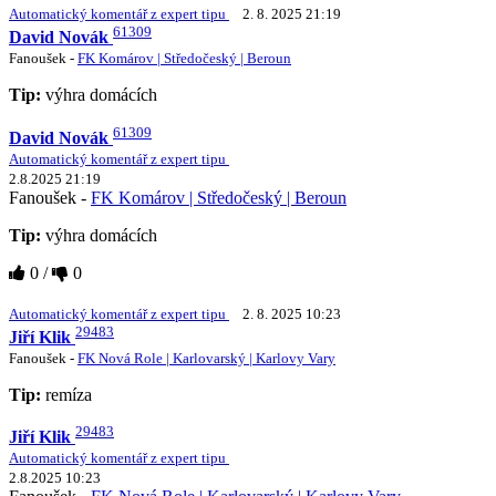
Automatický komentář z expert tipu
2. 8. 2025 21:19
61309
David Novák
Fanoušek -
FK Komárov | Středočeský | Beroun
Tip:
výhra domácích
61309
David Novák
Automatický komentář z expert tipu
2.8.2025 21:19
Fanoušek -
FK Komárov | Středočeský | Beroun
Tip:
výhra domácích
0
/
0
Automatický komentář z expert tipu
2. 8. 2025 10:23
29483
Jiří Klik
Fanoušek -
FK Nová Role | Karlovarský | Karlovy Vary
Tip:
remíza
29483
Jiří Klik
Automatický komentář z expert tipu
2.8.2025 10:23