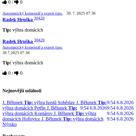
0
/
0
Automatický komentář z expert tipu
30. 7. 2025 07:36
30420
Radek Hruška
Tip:
výhra domácích
30420
Radek Hruška
Automatický komentář z expert tipu
30.7.2025 07:36
Tip:
výhra domácích
0
/
0
Nejnovější události
J. Bělunek
Tip:
výhra hostů Soběslav
J. Bělunek
Tip:
9:54 6.8.2026
výhra domácích Petřín
J. Bělunek
Tip:
9:54 6.8.2026
9:54 6.8.2026
výhra domácích Komárov
J. Bělunek
Tip:
výhra
9:54 6.8.2026
domácích Hořovice
J. Bělunek
Tip:
výhra domácích
9:54 6.8.2026
Nýrsko