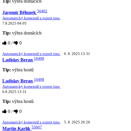
Tip:
výhra domácích
56402
Jaromír Bělunek
Automatický komentář z expert tipu
7.8.2025 04:05
Tip:
výhra domácích
0
/
0
Automatický komentář z expert tipu
6. 8. 2025 13:31
16498
Ladislav Beran
Tip:
výhra hostů
16498
Ladislav Beran
Automatický komentář z expert tipu
6.8.2025 13:31
Tip:
výhra hostů
0
/
0
Automatický komentář z expert tipu
5. 8. 2025 20:26
55607
Martin Karlík