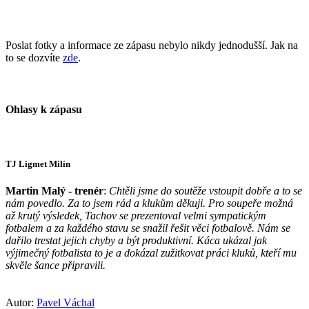
Poslat fotky a informace ze zápasu nebylo nikdy jednodušší. Jak na
to se dozvíte
zde
.
Ohlasy k zápasu
TJ Ligmet Milín
Martin Malý - trenér
:
Chtěli jsme do soutěže vstoupit dobře a to se
nám povedlo. Za to jsem rád a klukům děkuji. Pro soupeře možná
až krutý výsledek, Tachov se prezentoval velmi sympatickým
fotbalem a za každého stavu se snažil řešit věci fotbalově. Nám se
dařilo trestat jejich chyby a být produktivní. Káca ukázal jak
výjimečný fotbalista to je a dokázal zužitkovat práci kluků, kteří mu
skvěle šance připravili.
Autor:
Pavel Váchal