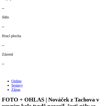
--
Jídlo
--
Hrací plocha
--
Zázemí
--
Online
Sestavy
Zápas
FOTO + OHLAS | Nováček z Tachova v
prvním kole tvrdě narazil, šesti góly se