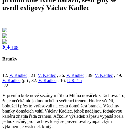
uvedl exligový Václav Kadlec
108
Branky
12.
V. Kadlec
, 21.
V. Kadlec
, 36.
V. Kadlec
, 39.
V. Kadlec
, 49.
V. Kadlec
(p.) , 82.
V. Kadlec
- 16.
P. Rašín
22
V prvním kole nové sezóny mířil do Milína nováček z Tachova. To,
že je nečeká nic jednoduchého svěřenci trenéra Hudce věděli,
bohužel i přes to vyfasovali na cestu domů šest branek. Všechny
branky domácích vsítil Václav Kadlec, jehož nadějnou fotbalovou
kariéru zhatila řada zranení. Ačkoliv výsledek zápasu vypadá zcela
jednoznačně, pro Tachov, který se prezentoval sympatickým
výkonem je výsledek krutý.