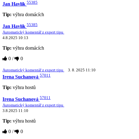
55385
Jan Havlík
Tip:
výhra domácích
55385
Jan Havlík
Automatický komentář z expert tipu
4.8.2025 10:13
Tip:
výhra domácích
0
/
0
Automatický komentář z expert tipu
3. 8. 2025 11:10
57011
Irena Suchanová
Tip:
výhra hostů
57011
Irena Suchanová
Automatický komentář z expert tipu
3.8.2025 11:10
Tip:
výhra hostů
0
/
0